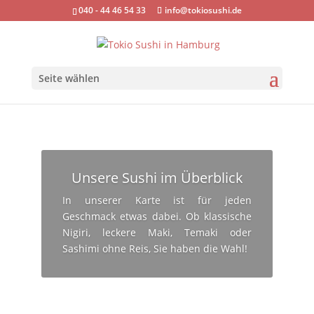
040 - 44 46 54 33
info@tokiosushi.de
Seite wählen
Unsere Sushi im Überblick
In unserer Karte ist für jeden
Geschmack etwas dabei. Ob klassische
Nigiri, leckere Maki, Temaki oder
Sashimi ohne Reis, Sie haben die Wahl!
Online bestellen!